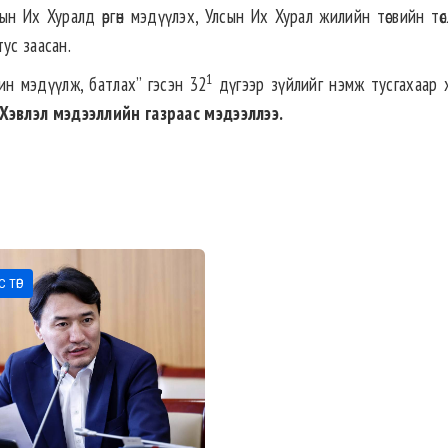
н Их Хуралд өргөн мэдүүлэх, Улсын Их Хурал жилийн төсвийн төс
ус заасан.
1
ин мэдүүлж, батлах” гэсэн 32
дүгээр зүйлийг нэмж тусгахаар 
Хэвлэл мэдээллийн газраас мэдээллээ
.
 ТӨР