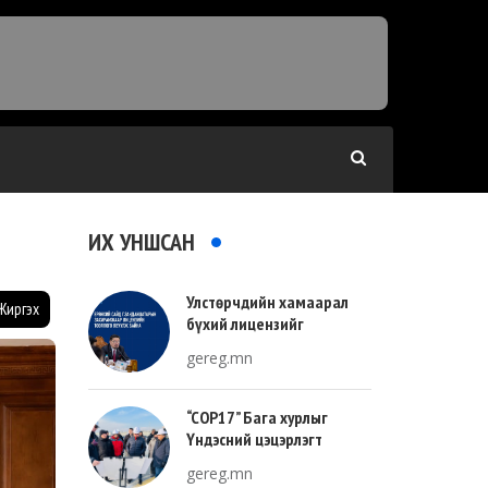
ИХ УНШСАН
Улстөрчдийн хамаарал
Жиргэх
бүхий лицензийг
тооллогоор тодорхойлно
gereg.mn
“COP17” Бага хурлыг
Үндэсний цэцэрлэгт
хүрээлэнгийн зүүн талд
gereg.mn
зохион байгуулна