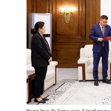
Монгол Улсын Их Хурлын дарга Д.Амарбаясгаланд 