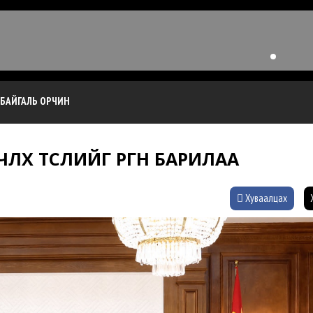
БАЙГАЛЬ ОРЧИН
ЧЛӨХ ТӨСЛИЙГ ӨРГӨН БАРИЛАА
Хуваалцах