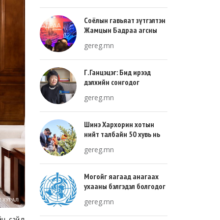
Соёлын гавьяат зүтгэлтэн
Жамцын Бадраа агсны
100 жилийн ой энэ онд
gereg.mn
тохиож байна
Г.Ганцэцэг: Бид ирээд
дэлхийн сонгодог
урлагтай эн зэрэгцэж очих
gereg.mn
хөгжлийн тухай л ярьсан
Шинэ Хархорин хотын
нийт талбайн 50 хувь нь
ногоон байгууламж, 30
gereg.mn
хувь нь барилгажих
талбай, 20 хувь нь авто
зам байна
Могойг яагаад анагаах
ухааны бэлгэдэл болгодог
вэ?
gereg.mn
йн сайд