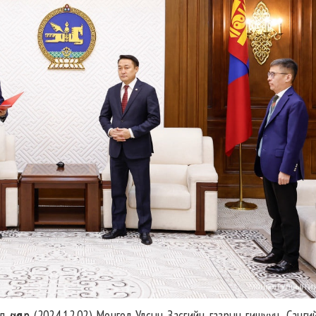
өнөөдөр (2024.12.02) Монгол Улсын Засгийн газрын гишүүн, Санги