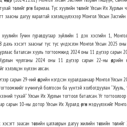
хай төслийг өргөн барилаа. Тус хуулийн төслийг Улсын Их Хурлын 
гт заасны дагуу яаралтай хэлэлцүүлэхээр Монгол Улсын Засгийн 
н хуулийн Гучин гуравдугаар зүйлийн 1 дэх хэсгийн 1, Монго
 8 дахь хэсэгт заасныг тус тус үндэслэн Монгол Улсын 2025 оны 
Хурлаас баталсан хууль тогтоомжид 2024 оны 11 дүгээр сарын 20
Хурлын чуулганы 2024 оны 11 дүгээр сарын 22-ны өдрийн 
йг хэлэлцэн хүлээн авсан.
үгээр сарын 29-ний өдрийн нэгдсэн хуралдаанаар Монгол Улсын 2
тогтоомжийг хүчингүй болгосон ба үүнтэй холбогдуулан “Хууль, 
жээний тухай” Улсын Их Хурлын тогтоол баталсан. Уг тогтоолоор
аар сарын 10-ны дотор Улсын Их Хуралд өргөн мэдүүлэхийг Монго
 хэсэгт заасан төсвийн цаглаврын дагуу жилийн төсвийн төслийг 