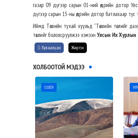
газар 09 дүгээр сарын 01-ний өдрийн дотор Улсы
дүгээр сарын 15-ны өдрийн дотор батлахаар тус т
Иймд Төсвийн тухай хуульд “Төсвийн төслийг дах
төслийг боловсруулжээ хэмээн
Улсын Их Хурлын 
Хуваалцах
Жиргэх
ХОЛБООТОЙ МЭДЭЭ
СОЁЛ
УЛС