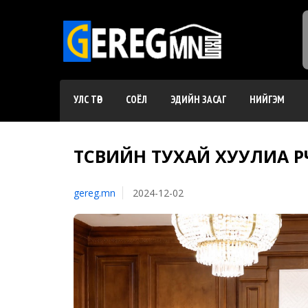
УЛС ТӨР
СОЁЛ
ЭДИЙН ЗАСАГ
НИЙГЭМ
ТӨСВИЙН ТУХАЙ ХУУЛИА ӨӨР
gereg.mn
2024-12-02