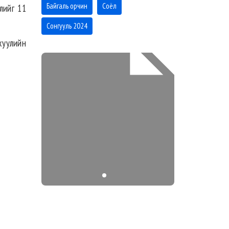
Байгаль орчин
Соёл
лийг 11
Сонгууль 2024
хуулийн