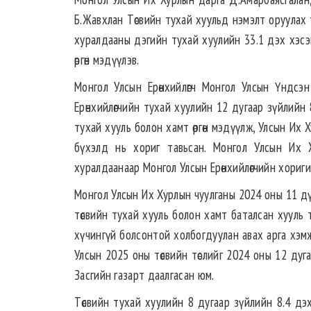
Б.Жавхлан Төсвийн тухай хуульд нэмэлт оруулах ту
хуралдааны дэгийн тухай хуулийн 33.1 дэх хэсэ
өргөн мэдүүлэв.
Монгол Улсын Ерөнхийлөгч Монгол Улсын Үндсэ
Ерөнхийлөгчийн тухай хуулийн 12 дугаар зүйлийн
тухай хууль болон хамт өргөн мэдүүлж, Улсын Их 
бүхэлд нь хориг тавьсан. Монгол Улсын Их 
хуралдаанаар Монгол Улсын Ерөнхийлөгчийн хориги
Монгол Улсын Их Хурлын чуулганы 2024 оны 11 д
төсвийн тухай хууль болон хамт баталсан хууль 
хүчингүй болсонтой холбогдуулан авах арга хэм
Улсын 2025 оны төсвийн төслийг 2024 оны 12 дуг
Засгийн газарт даалгасан юм.
Төсвийн тухай хуулийн 8 дугаар зүйлийн 8.4 дэх