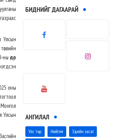
БИДНИЙГ ДАГААРАЙ
чуулганы
газраас
л Улсын
төсвийн
-ны өдөр
нэгдсэн
025 оны
тогтоол
 Монгол
л Улсын
АНГИЛАЛ
Улс төр
Нийгэм
Эдийн засаг
Засгийн