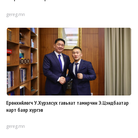
gereg.mn
Ерөнхийлөгч У.Хүрэлсүх гавьяат тамирчин Э.Цэндбаатар
нарт баяр хүргэв
gereg.mn