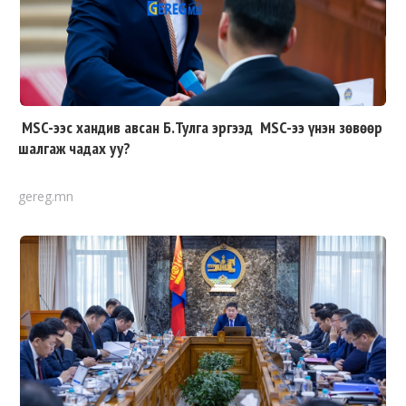
MSC-ээс хандив авсан Б.Тулга эргээд MSC-ээ үнэн зөвөөр
шалгаж чадах уу?
gereg.mn