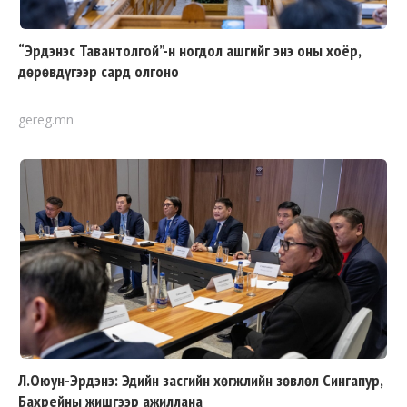
“Эрдэнэс Тавантолгой”-н ногдол ашгийг энэ оны хоёр,
дөрөвдүгээр сард олгоно
gereg.mn
Л.Оюун-Эрдэнэ: Эдийн засгийн хөгжлийн зөвлөл Сингапур,
Бахрейны жишгээр ажиллана