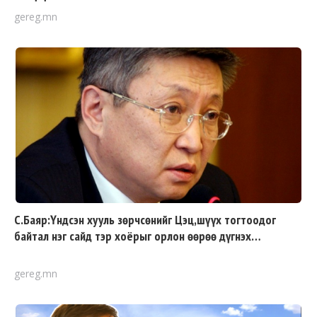
gereg.mn
С.Баяр:Үндсэн хууль зөрчсөнийг Цэц,шүүх тогтоодог
байтал нэг сайд тэр хоёрыг орлон өөрөө дүгнэх…
gereg.mn