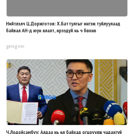
Нийтлэлч Ц.Доржготов: Х.Баттулгыг ингэж туйлуулаад
байвал АН-д юун ялалт, ирээдүй нь ч бөхнө
gereg.mn
Ч.Лодойсамбуу: Алдаа нь ил байхад огцруулж чадахгүй