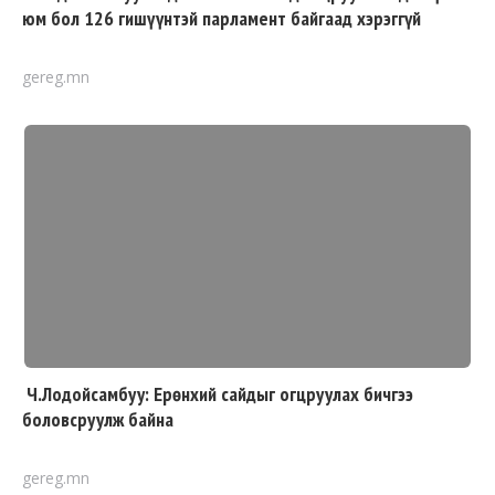
юм бол 126 гишүүнтэй парламент байгаад хэрэггүй
gereg.mn
Ч.Лодойсамбуу: Ерөнхий сайдыг огцруулах бичгээ
боловсруулж байна
gereg.mn