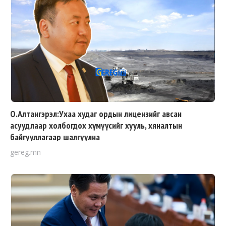
О.Алтангэрэл:Ухаа худаг ордын лицензийг авсан
асуудлаар холбогдох хүмүүсийг хууль, хяналтын
байгууллагаар шалгуулна
gereg.mn