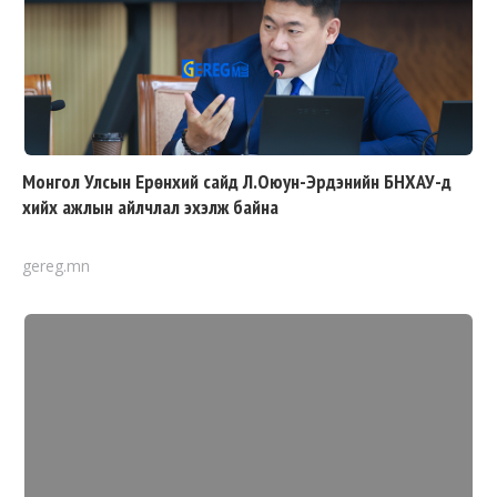
Монгол Улсын Ерөнхий сайд Л.Оюун-Эрдэнийн БНХАУ-д
хийх ажлын айлчлал эхэлж байна
gereg.mn