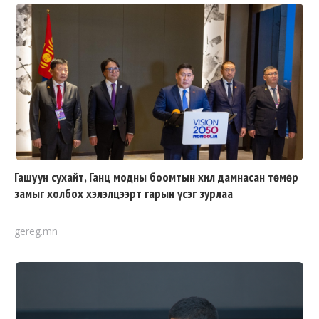
Гашуун сухайт, Ганц модны боомтын хил дамнасан төмөр
замыг холбох хэлэлцээрт гарын үсэг зурлаа
gereg.mn