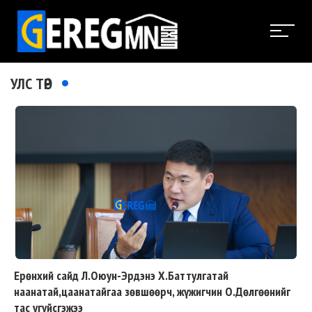
УЛС ТӨР
Ерөнхий сайд Л.Оюун-Эрдэнэ Х.Баттулгатай
наанатай,цаанатайгаа зөвшөөрч, жүжигчин О.Дөлгөөнийг
тас үгүйсгэжээ