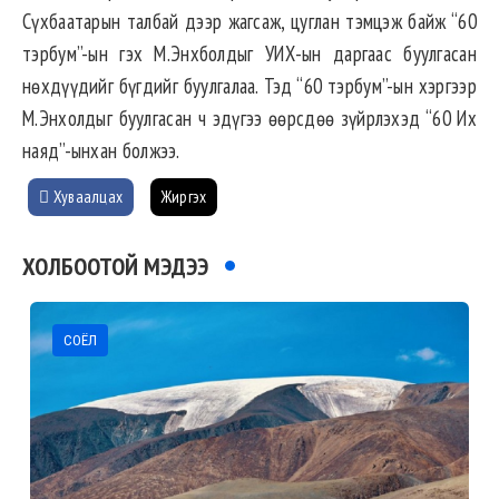
Сүхбаатарын талбай дээр жагсаж, цуглан тэмцэж байж “60
тэрбум”-ын гэх М.Энхболдыг УИХ-ын даргаас буулгасан
нөхдүүдийг бүгдийг буулгалаа. Тэд “60 тэрбум”-ын хэргээр
М.Энхолдыг буулгасан ч эдүгээ өөрсдөө зүйрлэхэд “60 Их
наяд”-ынхан болжээ.
Хуваалцах
Жиргэх
ХОЛБООТОЙ МЭДЭЭ
СОЁЛ