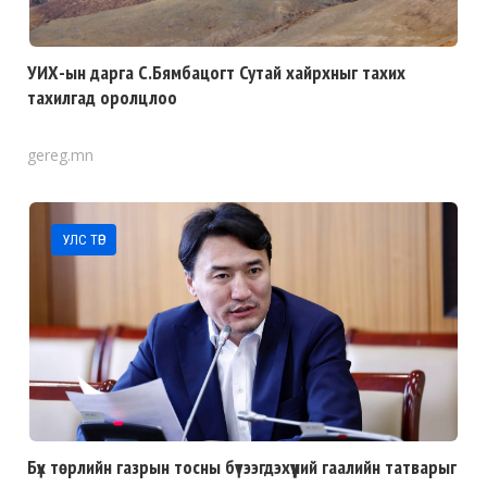
УИХ-ын дарга С.Бямбацогт Сутай хайрхныг тахих
тахилгад оролцлоо
gereg.mn
УЛС ТӨР
Бүх төрлийн газрын тосны бүтээгдэхүүний гаалийн татварыг