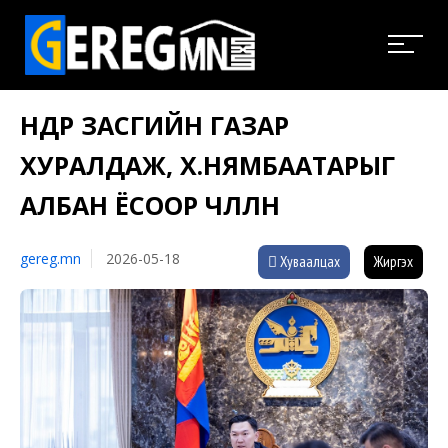
ӨНӨӨДӨР ЗАСГИЙН ГАЗАР
ХУРАЛДАЖ, Х.НЯМБААТАРЫГ
АЛБАН ЁСООР ЧӨЛӨӨЛНӨ
gereg.mn
2026-05-18
Хуваалцах
Жиргэх