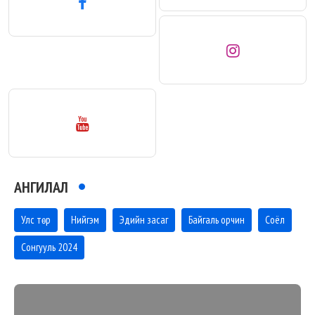
АНГИЛАЛ
Улс төр
Нийгэм
Эдийн засаг
Байгаль орчин
Соёл
Сонгууль 2024