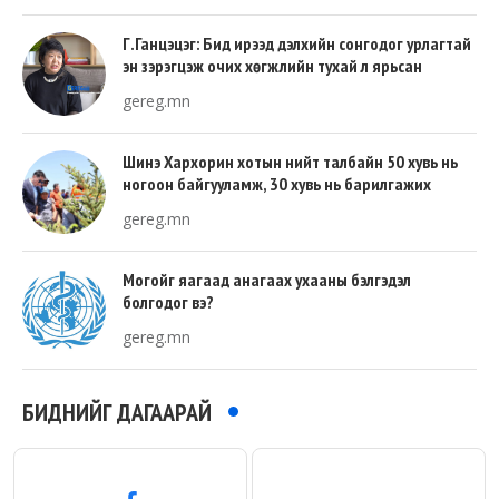
Г.Ганцэцэг: Бид ирээд дэлхийн сонгодог урлагтай
эн зэрэгцэж очих хөгжлийн тухай л ярьсан
gereg.mn
Шинэ Хархорин хотын нийт талбайн 50 хувь нь
ногоон байгууламж, 30 хувь нь барилгажих
талбай, 20 хувь нь авто зам байна
gereg.mn
Могойг яагаад анагаах ухааны бэлгэдэл
болгодог вэ?
gereg.mn
БИДНИЙГ ДАГААРАЙ