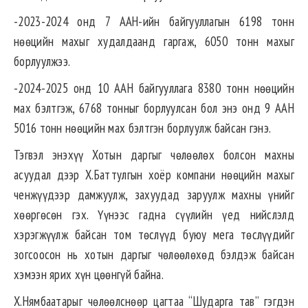
-2023-2024 онд 7 ААН-ийн байгууллагын 6198 тонн
нөөцийн махыг худалдаанд гаргаж, 6050 тонн махыг
борлуулжээ.
-2024-2025 онд 10 ААН байгууллага 8380 тонн нөөцийн
мах бэлтгэж, 6768 тонныг борлуулсан бол энэ онд 9 ААН
5016 тонн нөөцийн мах бэлтгэн борлуулж байсан гэнэ.
Тэгвэл энэхүү Хотын даргыг чөлөөлөх болсон махны
асуудал дээр Х.Баттулгын хоёр компани нөөцийн махыг
ченжүүдээр дамжуулж, захуудад заруулж махны үнийг
хөөргөсөн гэх. Үүнээс гадна сүүлийн үед нийслэлд
хэрэгжүүлж байсан том төслүүд буюу мега төслүүдийг
зогсоосон нь хотын даргыг чөлөөлөхөд бэлдэж байсан
хэмээн ярих хүн цөөнгүй байна.
Х.Нямбаатарыг чөлөөлснөөр цагтаа “Шударга тав” гэгдэн