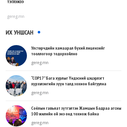
тэглэжээ
gereg.mn
ИХ УНШСАН
Улстөрчдийн хамаарал бүхий лицензийг
тооллогоор тодорхойлно
gereg.mn
“COP17” Бага хурлыг Үндэсний цэцэрлэгт
хүрээлэнгийн зүүн талд зохион байгуулна
gereg.mn
Соёлын гавьяат зүтгэлтэн Жамцын Бадраа агсны
100 жилийн ой энэ онд тохиож байна
gereg.mn