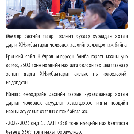
Өнөөдөр Засгийн газар ээлжит бусаар хуралдаж хотын
дарга Х.Нямбаатарыг чөлөөлөх эсэхийг хэлэлцэх гэж байна.
Ерөнхий сайд Н.Учрал өнгөрсөн бямба гарагт махны үнэ
өсгөж, 2500 тонн нөөцийн мах алга болсон гэх шалтгаанаар
хотын дарга Х.Нямбаатарыг ажлаас нь чөлөөлөхийг
мэдэгдсэн.
Иймээс өнөөдрийн Засгийн газрын хуралдаанаар хотын
даргыг чөлөөлөх асуудлыг хэлэлцэхээс гадна нөөцийн
махны асуудлыг хэлэлцэх гэж байгаа аж.
-2022-2023 онд 12 ААН 7858 тонн нөөцийн мах бэлтгэсэн
бөгөөд 5369 тонн махыг борлуулжээ.