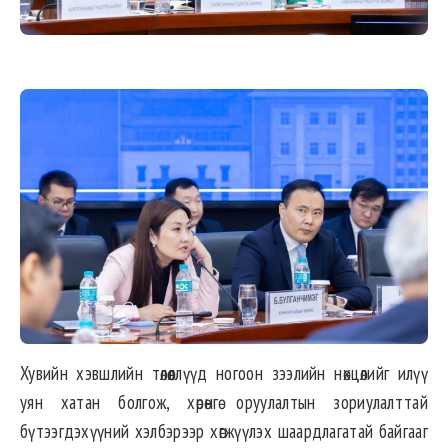
Хувийн хэвшлийн төлөөллүүд ногоон зээлийн нөхцөлийг илүү
уян хатан болгож, хөрөнгө оруулалтын зориулалттай
бүтээгдэхүүний хэлбэрээр хөгжүүлэх шаардлагатай байгааг