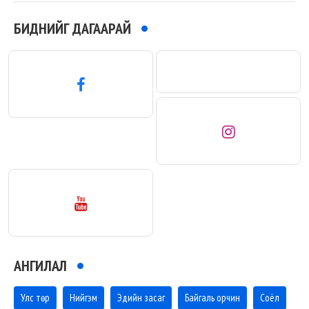
БИДНИЙГ ДАГААРАЙ
АНГИЛАЛ
Улс төр
Нийгэм
Эдийн засаг
Байгаль орчин
Соёл