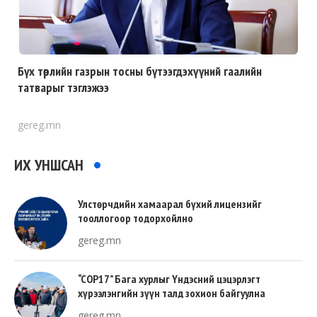
Бүх төрлийн газрын тосны бүтээгдэхүүний гаалийн
татварыг тэглэжээ
gereg.mn
ИХ УНШСАН
Улстөрчдийн хамаарал бүхий лицензийг
тооллогоор тодорхойлно
gereg.mn
“COP17” Бага хурлыг Үндэсний цэцэрлэгт
хүрээлэнгийн зүүн талд зохион байгуулна
gereg.mn