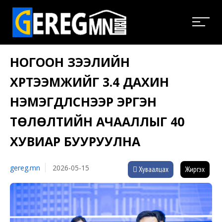
НОГООН ЗЭЭЛИЙН
ХҮРТЭЭМЖИЙГ 3.4 ДАХИН
НЭМЭГДҮҮЛСНЭЭР ЭРГЭН
ТӨЛӨЛТИЙН АЧААЛЛЫГ 40
ХУВИАР БУУРУУЛНА
gereg.mn
2026-05-15
Хуваалцах
Жиргэх