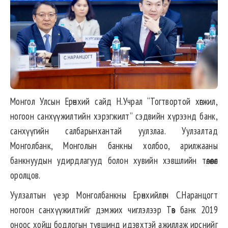
Монгол Улсын Ерөнхий сайд Н.Учрал “Тогтвортой хөгжил,
ногоон санхүүжилтийн хэрэгжилт” сэдвийн хүрээнд банк,
санхүүгийн салбарынхантай уулзлаа. Уулзалтад
Монголбанк, Монголын банкны холбоо, арилжааны
банкнуудын удирдлагууд болон хувийн хэвшлийн төлөөлөл
оролцов.
Уулзалтын үеэр Монголбанкны Ерөнхийлөгч С.Наранцогт
ногоон санхүүжилтийг дэмжих чиглэлээр Төв банк 2019
оноос хойш бодлогын түвшинд идэвхтэй ажиллаж ирснийг