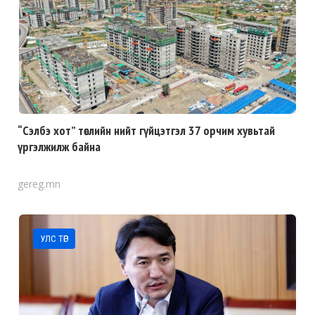
“Сэлбэ хот” төслийн нийт гүйцэтгэл 37 орчим хувьтай
үргэлжилж байна
gereg.mn
УЛС ТӨР