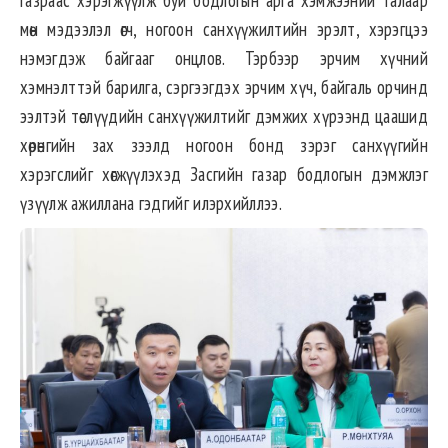
газраас хэрэгжүүлж буй бодлогын арга хэмжээний талаар
мөн мэдээлэл өгч, ногоон санхүүжилтийн эрэлт, хэрэгцээ
нэмэгдэж байгааг онцлов. Тэрбээр эрчим хүчний
хэмнэлттэй барилга, сэргээгдэх эрчим хүч, байгаль орчинд
ээлтэй төслүүдийн санхүүжилтийг дэмжих хүрээнд цаашид
хөрөнгийн зах зээлд ногоон бонд зэрэг санхүүгийн
хэрэгслийг хөгжүүлэхэд Засгийн газар бодлогын дэмжлэг
үзүүлж ажиллана гэдгийг илэрхийллээ.