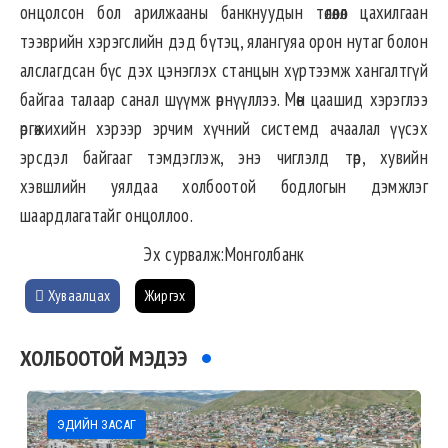
онцолсон бол арилжааны банкнуудын төлөөлөл цахилгаан
тээврийн хэрэгслийн дэд бүтэц, ялангуяа орон нутаг болон
алслагдсан бүс дэх цэнэглэх станцын хүртээмж хангалтгүй
байгаа талаар санал шүүмж өрнүүллээ. Мөн цаашид хэрэглээ
өргөжихийн хэрээр эрчим хүчний системд ачаалал үүсэх
эрсдэл байгааг тэмдэглэж, энэ чиглэлд төр, хувийн
хэвшлийн уялдаа холбоотой бодлогын дэмжлэг
шаардлагатайг онцоллоо.
Эх сурвалж:Монголбанк
Хуваалцах
Жиргэх
ХОЛБООТОЙ МЭДЭЭ
ЭДИЙН ЗАСАГ