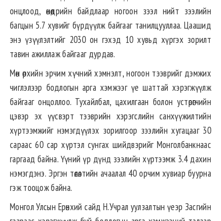
онцлоод, өнөөдрийн байдлаар ногоон зээл нийт зээлийн
багцын 5.7 хувийг бүрдүүлж байгааг танилцууллаа. Цаашид
энэ үзүүлэлтийг 2030 он гэхэд 10 хувьд хүргэх зорилт
тавин ажиллаж байгааг дурдав.
Мөн өрхийн эрчим хүчний хэмнэлт, ногоон тээврийг дэмжих
чиглэлээр бодлогын арга хэмжээг үе шаттай хэрэгжүүлж
байгааг онцоллоо. Тухайлбал, цахилгаан болон устөрөгчийн
цэвэр эх үүсвэрт тээврийн хэрэгслийн санхүүжилтийн
хүртээмжийг нэмэгдүүлэх зорилгоор зээлийн хугацааг 30
сараас 60 сар хүртэл сунгах шийдвэрийг Монголбанкнаас
гаргаад байна. Үүний үр дүнд зээлийн хүртээмж 3.4 дахин
нэмэгдэнэ. Эргэн төлөлтийн ачаалал 40 орчим хувиар буурна
гэж тооцож байна.
Монгол Улсын Ерөнхий сайд Н.Учрал уулзалтын үеэр Засгийн