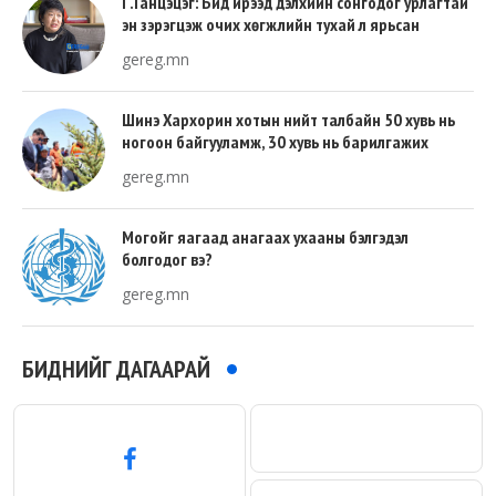
Г.Ганцэцэг: Бид ирээд дэлхийн сонгодог урлагтай
эн зэрэгцэж очих хөгжлийн тухай л ярьсан
gereg.mn
Шинэ Хархорин хотын нийт талбайн 50 хувь нь
ногоон байгууламж, 30 хувь нь барилгажих
талбай, 20 хувь нь авто зам байна
gereg.mn
Могойг яагаад анагаах ухааны бэлгэдэл
болгодог вэ?
gereg.mn
БИДНИЙГ ДАГААРАЙ