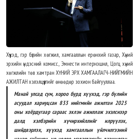
Хүүхэд, гэр бүлийн хөгжил, хамгааллын ерөнхий газар, Хүний
эрхийн үндэсний комисс, Эмнести интернэшнл, Цогц хүний
хөгжлийн төв хамтран ХҮНИЙ ЭРХ ХАМГААЛАГЧ-НИЙГМИЙН
АЖИЛТАН хэлэлцүүлгийг өнөөдөр зохион байгууллаа.
Манай улсад сум, хороо бүрд хүүхэд, гэр бүлийн
асуудал хариуцсан 833 нийгмийн ажилтан 2025
оны хоёрдугаар сараас эхлэн ажиллаж эхэлснээр
далд хэлбэрийн хүчирхийллийг илрүүлэх,
шийдвэрлэх, хүүхэд хамгааллын үйлчилгээний
чанар сайжирч, үр нөлөө мэдэгдэхүйц дээшилсэн