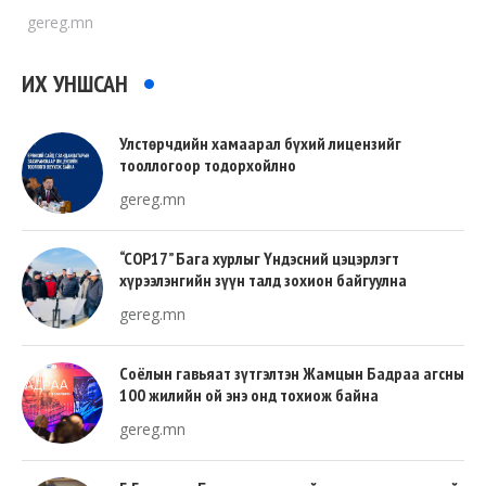
gereg.mn
ИХ УНШСАН
Улстөрчдийн хамаарал бүхий лицензийг
тооллогоор тодорхойлно
gereg.mn
“COP17” Бага хурлыг Үндэсний цэцэрлэгт
хүрээлэнгийн зүүн талд зохион байгуулна
gereg.mn
Соёлын гавьяат зүтгэлтэн Жамцын Бадраа агсны
100 жилийн ой энэ онд тохиож байна
gereg.mn