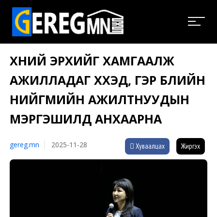
ХҮНИЙ ЭРХИЙГ ХАМГААЛЖ
АЖИЛЛАДАГ ХҮҮХЭД, ГЭР БҮЛИЙН
НИЙГМИЙН АЖИЛТНУУДЫН
МЭРГЭШИЛД АНХААРНА
gereg.mn
2025-11-28
Хуваалцах
Жиргэх