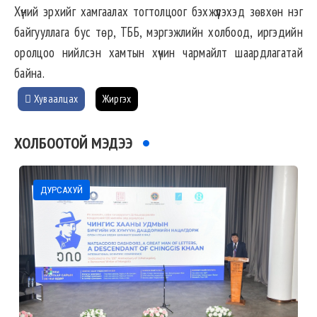
Хүний эрхийг хамгаалах тогтолцоог бэхжүүлэхэд зөвхөн нэг
байгууллага бус төр, ТББ, мэргэжлийн холбоод, иргэдийн
оролцоо нийлсэн хамтын хүчин чармайлт шаардлагатай
байна.
Хуваалцах
Жиргэх
ХОЛБООТОЙ МЭДЭЭ
ДУРСАХУЙ