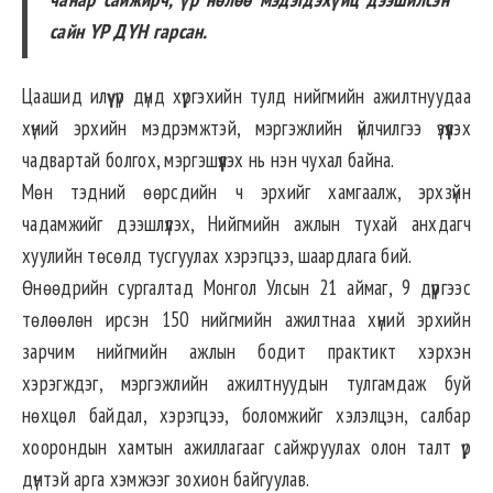
сайн ҮР ДҮН гарсан.
Цаашид илүү үр дүнд хүргэхийн тулд нийгмийн ажилтнуудаа
хүний эрхийн мэдрэмжтэй, мэргэжлийн үйлчилгээ үзүүлэх
чадвартай болгох, мэргэшүүлэх нь нэн чухал байна.
Мөн тэдний өөрсдийн ч эрхийг хамгаалж, эрхзүйн
чадамжийг дээшлүүлэх, Нийгмийн ажлын тухай анхдагч
хуулийн төсөлд тусгуулах хэрэгцээ, шаардлага бий.
Өнөөдрийн сургалтад Монгол Улсын 21 аймаг, 9 дүүргээс
төлөөлөн ирсэн 150 нийгмийн ажилтнаа хүний эрхийн
зарчим нийгмийн ажлын бодит практикт хэрхэн
хэрэгждэг, мэргэжлийн ажилтнуудын тулгамдаж буй
нөхцөл байдал, хэрэгцээ, боломжийг хэлэлцэн, салбар
хоорондын хамтын ажиллагааг сайжруулах олон талт үр
дүнтэй арга хэмжээг зохион байгуулав.