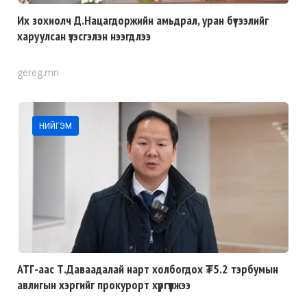
Их зохиолч Д.Нацагдоржийн амьдрал, уран бүтээлийг
харуулсан үзэсгэлэн нээгдлээ
gereg.mn
НИЙГЭМ
АТГ-аас Т.Даваадалай нарт холбогдох ₮5.2 тэрбумын
авлигын хэргийг прокурорт хүргүүлжээ