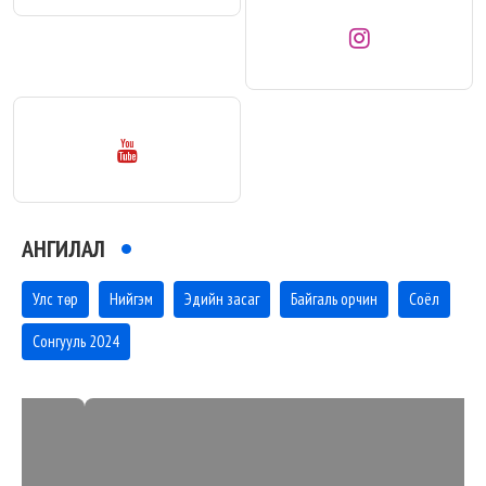
АНГИЛАЛ
Улс төр
Нийгэм
Эдийн засаг
Байгаль орчин
Соёл
Сонгууль 2024